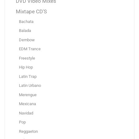
DVD Video Mixes
Mixtape CD'S
Bachata
Balada
Dembow
EDM Trance
Freestyle
Hip Hop
Latin Trap
Latin Urbano
Merengue
Mexicana
Navidad
Pop
Reggaeton