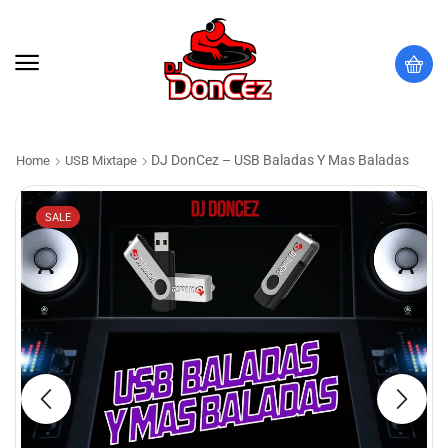
DJ DonCez – USB Baladas Y Mas Baladas
Home
USB Mixtape
SALE