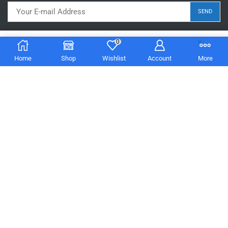
0
$
29.99
Add to cart
$
24.99
Home
Shop
Wishlist
Account
More
Phone:
860-999-7205
Text:
860-999-7205
Email:
sales@djdoncez.com
Hours:
Monday - Friday 10:00am - 5:00pm EST
Copyright © 2026 DJ DONCEZ