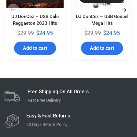
DJ DonCez – USB Dale
DJ DonCez – USB Gospel
Reggaeton 2023 Hits
Mega Hits
$
29.99
$
24.95
$
29.99
$
24.95
Add to cart
Add to cart
Free Shipping On All Orders
Fast Free Delivery
Easy & Fast Returns
30 Days Return Policy